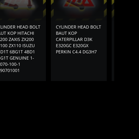
YLINDER HEAD BOLT
CYLINDER HEAD BOLT
CYLINDER
UT KOP HITACHI
BAUT KOP
BAUT KOP
200 ZAXIS ZX200
CATERPILLAR D3K
CATERPILL
100 ZX110 ISUZU
E320GC E320GX
E320C 306
BD1T 6BG1T 4BD1
PERKIN C4.4 DG3H7
MITSUBISH
G1T GENUINE 1-
JAPAN 344
070-100-1
90701001