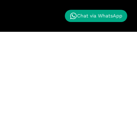
Chat via WhatsApp
nggan kami memberikan proyek masa depan kepada
k maju. Kualitas terbaik untuk pelanggan kami.