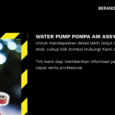
BERAN
Masuk
WATER PUMP POMPA AIR ASS
Pilih methode masuk
Untuk mendapatkan detail lebih lanjut 
stok, cukup klik tombol Hubungi Kami 
Lanjutkan dengan Google
Tim kami siap memberikan informasi y
Dengan melanjutkan, kamu telah membaca dan setuju
cepat serta profesional
dengan
Ketentuan Layanan
dan
Kebijakan Privasi
kami.