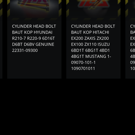
CYLINDER HEAD BOLT
CYLINDER HEAD BOLT
C
BAUT KOP HYUNDAI
BAUT KOP HITACHI
BA
R210-7 R220-9 6D16T
EX200 ZAXIS ZX200
EX
D6BT D6BV GENUINE
EX100 ZX110 ISUZU
EX
22331-09300
6BD1T 6BG1T 4BD1
6
4BG1T MUSTANG 1-
4B
09070-101-1
09
1090701011
10