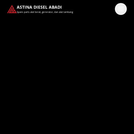
ASTINA DIESEL ABADI
Spare-parts alat berat, generator, dan alat tambang
Masuk
Pilih methode masuk
Lanjutkan dengan Google
Dengan melanjutkan, kamu telah membaca dan setuju
dengan
Ketentuan Layanan
dan
Kebijakan Privasi
kami.