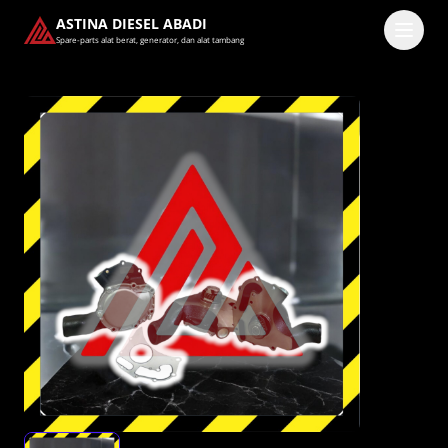
ASTINA DIESEL ABADI
Spare-parts alat berat, generator, dan alat tambang
Masuk
Pilih methode masuk
Lanjutkan dengan Google
Dengan melanjutkan, kamu telah membaca dan setuju
dengan
Ketentuan Layanan
dan
Kebijakan Privasi
kami.