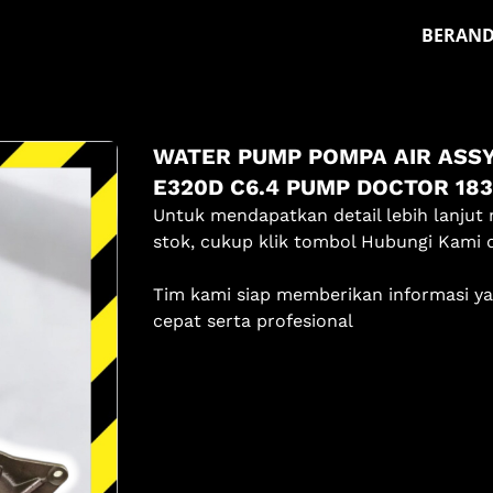
BERAN
Masuk
WATER PUMP POMPA AIR ASSY
Pilih methode masuk
E320D C6.4 PUMP DOCTOR 183
Lanjutkan dengan Google
Untuk mendapatkan detail lebih lanjut 
stok, cukup klik tombol Hubungi Kami 
Dengan melanjutkan, kamu telah membaca dan setuju
Tim kami siap memberikan informasi y
dengan
Ketentuan Layanan
dan
Kebijakan Privasi
kami.
cepat serta profesional