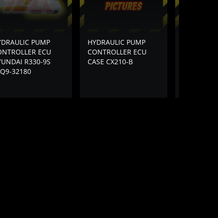
YDRAULIC PUMP
HYDRAULIC PUMP
HYDRAULI
ONTROLLER ECU
CONTROLLER ECU
CONTROLL
UNDAI R330-9S
CASE CX210-B
HITACHI ZA
Q9-32180
5 BIG