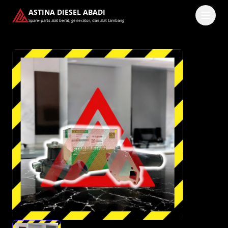
ASTINA DIESEL ABADI
Spare-parts alat berat, generator, dan alat tambang
Masuk
Pilih methode masuk
Lanjutkan dengan Google
Dengan melanjutkan, kamu telah membaca dan setuju
dengan
Ketentuan Layanan
dan
Kebijakan Privasi
kami.