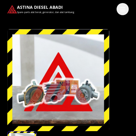
ASTINA DIESEL ABADI
Spare-parts alat berat, generator, dan alat tambang
Masuk
Pilih methode masuk
Lanjutkan dengan Google
Dengan melanjutkan, kamu telah membaca dan setuju
dengan
Ketentuan Layanan
dan
Kebijakan Privasi
kami.