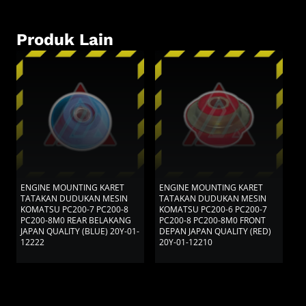
Produk Lain
ENGINE MOUNTING KARET
ENGINE MOUNTING KARET
E
TATAKAN DUDUKAN MESIN
TATAKAN DUDUKAN MESIN
T
KOMATSU PC200-7 PC200-8
KOMATSU PC200-6 PC200-7
K
PC200-8M0 REAR BELAKANG
PC200-8 PC200-8M0 FRONT
D
JAPAN QUALITY (BLUE) 20Y-01-
DEPAN JAPAN QUALITY (RED)
12222
20Y-01-12210