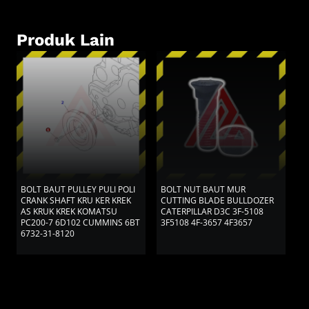
Produk Lain
BOLT BAUT PULLEY PULI POLI
BOLT NUT BAUT MUR
B
CRANK SHAFT KRU KER KREK
CUTTING BLADE BULLDOZER
4
AS KRUK KREK KOMATSU
CATERPILLAR D3C 3F-5108
PC200-7 6D102 CUMMINS 6BT
3F5108 4F-3657 4F3657
6732-31-8120