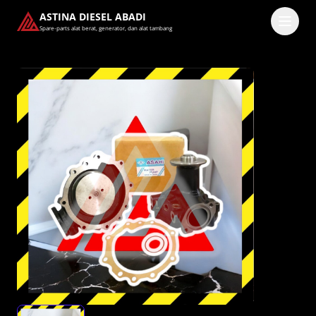
ASTINA DIESEL ABADI
Spare-parts alat berat, generator, dan alat tambang
Masuk
Pilih methode masuk
Lanjutkan dengan Google
Dengan melanjutkan, kamu telah membaca dan setuju
dengan
Ketentuan Layanan
dan
Kebijakan Privasi
kami.