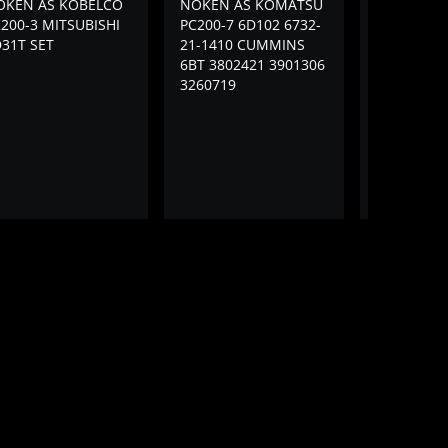
OKEN AS KOBELCO
NOKEN AS KOMATSU
NOKEN AS
200-3 MITSUBISHI
PC200-7 6D102 6732-
MITSUBISH
31T SET
21-1410 CUMMINS
6BT 3802421 3901306
3260719