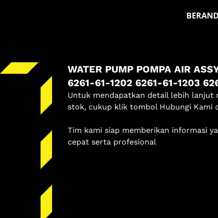
BERAN
Masuk
WATER PUMP POMPA AIR ASSY 
Pilih methode masuk
6261-61-1202 6261-61-1203 62
Lanjutkan dengan Google
Untuk mendapatkan detail lebih lanjut 
stok, cukup klik tombol Hubungi Kami 
Dengan melanjutkan, kamu telah membaca dan setuju
Tim kami siap memberikan informasi y
dengan
Ketentuan Layanan
dan
Kebijakan Privasi
kami.
cepat serta profesional