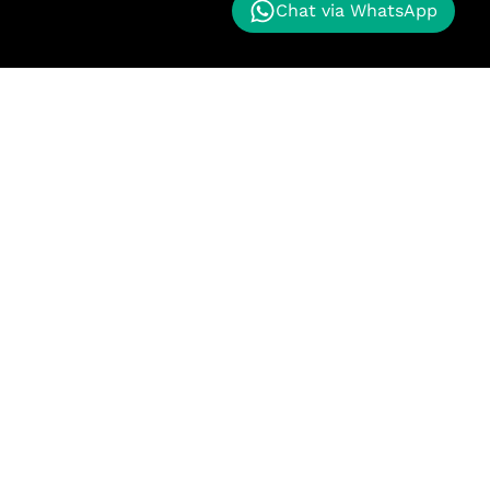
Chat via WhatsApp
nggan kami memberikan proyek masa depan kepada
k maju. Kualitas terbaik untuk pelanggan kami.