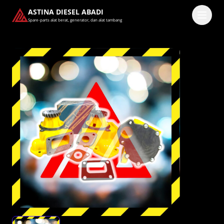
ASTINA DIESEL ABADI
Spare-parts alat berat, generator, dan alat tambang
Masuk
Pilih methode masuk
Lanjutkan dengan Google
Dengan melanjutkan, kamu telah membaca dan setuju
dengan
Ketentuan Layanan
dan
Kebijakan Privasi
kami.