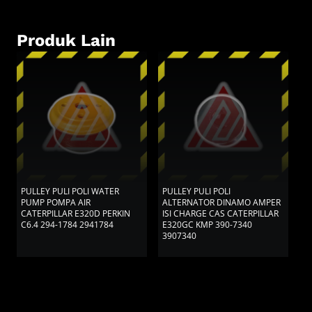
Produk Lain
PULLEY PULI POLI WATER
PULLEY PULI POLI
P
PUMP POMPA AIR
ALTERNATOR DINAMO AMPER
S
CATERPILLAR E320D PERKIN
ISI CHARGE CAS CATERPILLAR
K
C6.4 294-1784 2941784
E320GC KMP 390-7340
3907340