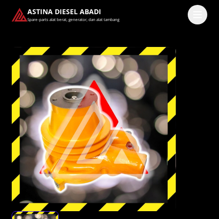
ASTINA DIESEL ABADI
Spare-parts alat berat, generator, dan alat tambang
Masuk
Pilih methode masuk
Lanjutkan dengan Google
Dengan melanjutkan, kamu telah membaca dan setuju
dengan
Ketentuan Layanan
dan
Kebijakan Privasi
kami.