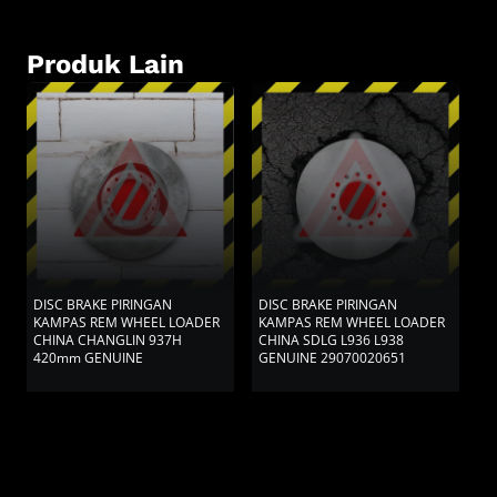
Produk Lain
DISC BRAKE PIRINGAN
DISC BRAKE PIRINGAN
D
KAMPAS REM WHEEL LOADER
KAMPAS REM WHEEL LOADER
P
CHINA CHANGLIN 937H
CHINA SDLG L936 L938
K
420mm GENUINE
GENUINE 29070020651