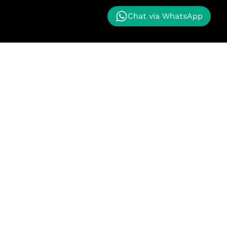
Chat via WhatsApp
nggan kami memberikan proyek masa depan kepada
k maju. Kualitas terbaik untuk pelanggan kami.