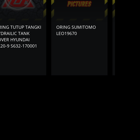
RING TUTUP TANGKI
ORING SUMITOMO
ORING TU
DRAILIC TANK
LEO19670
CHAMBER
OVER HYUNDAI
SELONGS
20-9 S632-170001
NOZZLE N
HYUNDAI R
R220-9 D6