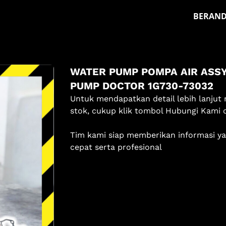
BERAN
Masuk
WATER PUMP POMPA AIR ASSY
Pilih methode masuk
PUMP DOCTOR 1G730-73032
Lanjutkan dengan Google
Untuk mendapatkan detail lebih lanjut 
stok, cukup klik tombol Hubungi Kami 
Dengan melanjutkan, kamu telah membaca dan setuju
Tim kami siap memberikan informasi y
dengan
Ketentuan Layanan
dan
Kebijakan Privasi
kami.
cepat serta profesional