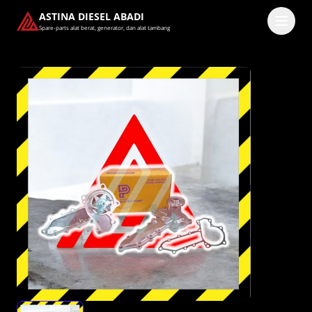
ASTINA DIESEL ABADI
Spare-parts alat berat, generator, dan alat tambang
Masuk
Pilih methode masuk
Lanjutkan dengan Google
Dengan melanjutkan, kamu telah membaca dan setuju
dengan
Ketentuan Layanan
dan
Kebijakan Privasi
kami.