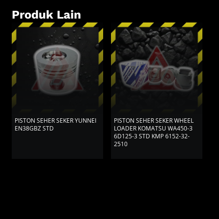
Produk Lain
PISTON SEHER SEKER YUNNEI
PISTON SEHER SEKER WHEEL
P
EN38GBZ STD
LOADER KOMATSU WA450-3
L
6D125-3 STD KMP 6152-32-
6
2510