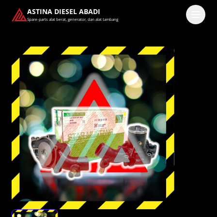
ASTINA DIESEL ABADI
Spare-parts alat berat, generator, dan alat tambang
Masuk
Pilih methode masuk
Lanjutkan dengan Google
Dengan melanjutkan, kamu telah membaca dan setuju
dengan
Ketentuan Layanan
dan
Kebijakan Privasi
kami.