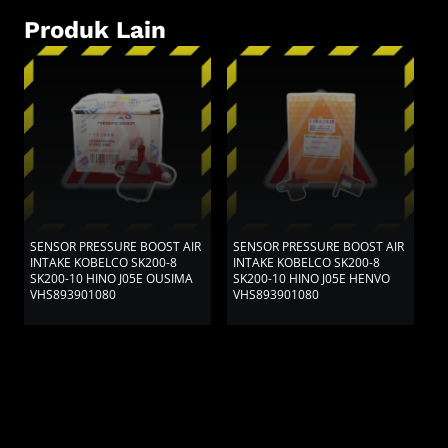
Produk Lain
SENSOR PRESSURE BOOST AIR
SENSOR PRESSURE BOOST AIR
S
INTAKE KOBELCO SK200-8
INTAKE KOBELCO SK200-8
I
SK200-10 HINO J05E OUSIMA
SK200-10 HINO J05E HENVO
V
VHS893901080
VHS893901080