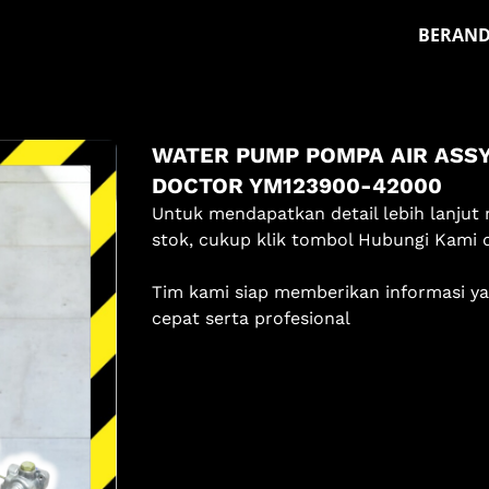
BERAN
Masuk
WATER PUMP POMPA AIR ASS
Pilih methode masuk
DOCTOR YM123900-42000
Lanjutkan dengan Google
Untuk mendapatkan detail lebih lanjut 
stok, cukup klik tombol Hubungi Kami 
Dengan melanjutkan, kamu telah membaca dan setuju
Tim kami siap memberikan informasi y
dengan
Ketentuan Layanan
dan
Kebijakan Privasi
kami.
cepat serta profesional