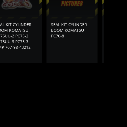
AL KIT CYLINDER
SEAL KIT CYLINDER
SEAL KIT 
OOM KOMATSU
BOOM KOMATSU
BOOM KO
75UU-2 PC75-2
PC70-8
PC78US-5 
75UU-3 PC75-3
98-43212
P 707-98-43212