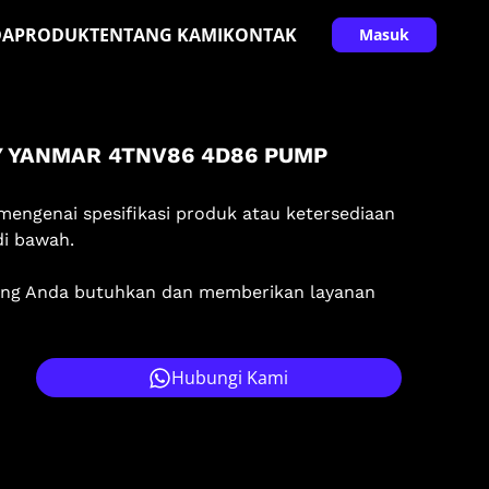
DA
PRODUK
TENTANG KAMI
KONTAK
Masuk
Y YANMAR 4TNV86 4D86 PUMP
mengenai spesifikasi produk atau ketersediaan
di bawah.
ang Anda butuhkan dan memberikan layanan
Hubungi Kami