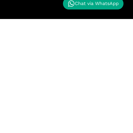
Chat via WhatsApp
nggan kami memberikan proyek masa depan kepada
k maju. Kualitas terbaik untuk pelanggan kami.