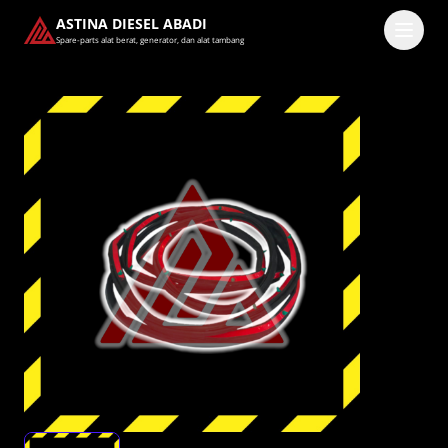
ASTINA DIESEL ABADI
Spare-parts alat berat, generator, dan alat tambang
Masuk
Pilih methode masuk
Lanjutkan dengan Google
Dengan melanjutkan, kamu telah membaca dan setuju
dengan
Ketentuan Layanan
dan
Kebijakan Privasi
kami.