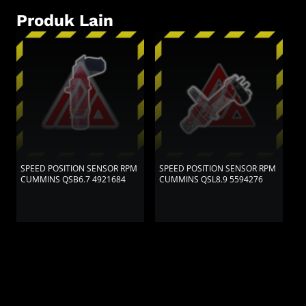
Produk Lain
SPEED POSITION SENSOR RPM
SPEED POSITION SENSOR RPM
S
CUMMINS QSB6.7 4921684
CUMMINS QSL8.9 5594276
C
C
3