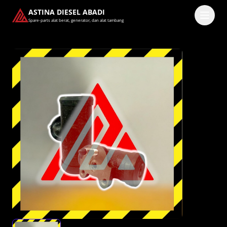
ASTINA DIESEL ABADI
Spare-parts alat berat, generator, dan alat tambang
Masuk
Pilih methode masuk
Lanjutkan dengan Google
Dengan melanjutkan, kamu telah membaca dan setuju
dengan
Ketentuan Layanan
dan
Kebijakan Privasi
kami.