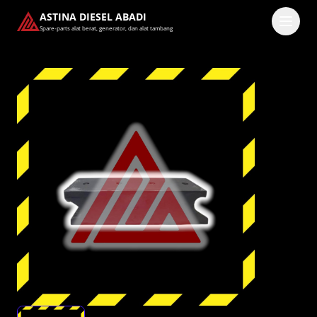
ASTINA DIESEL ABADI
Spare-parts alat berat, generator, dan alat tambang
Masuk
Pilih methode masuk
Lanjutkan dengan Google
Dengan melanjutkan, kamu telah membaca dan setuju
dengan
Ketentuan Layanan
dan
Kebijakan Privasi
kami.