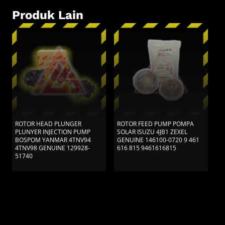
Produk Lain
ROTOR HEAD PLUNGER
ROTOR FEED PUMP POMPA
R
PLUNYER INJECTION PUMP
SOLAR ISUZU 4JB1 ZEXEL
D
BOSPOM YANMAR 4TNV94
GENUINE 146100-0720 9 461
K
4TNV98 GENUINE 129928-
616 815 9461616815
51740