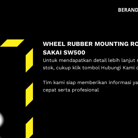
BERAN
Masuk
WHEEL RUBBER MOUNTING RO
Pilih methode masuk
SAKAI SW500
Lanjutkan dengan Google
Untuk mendapatkan detail lebih lanjut 
stok, cukup klik tombol Hubungi Kami 
Dengan melanjutkan, kamu telah membaca dan setuju
Tim kami siap memberikan informasi y
dengan
Ketentuan Layanan
dan
Kebijakan Privasi
kami.
cepat serta profesional