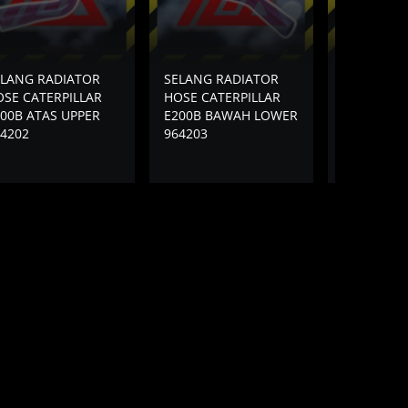
ELANG RADIATOR
SELANG RADIATOR
SELANG R
SE CATERPILLAR
HOSE CATERPILLAR
HOSE CATE
00B ATAS UPPER
E200B BAWAH LOWER
E305.5E2 
4202
964203
BAWAH LO
5654 4715