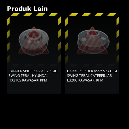
Produk Lain
CARRIER SPIDER ASSY S2 / GIGI
CARRIER SPIDER ASSY S2 / GIGI
CA
SWING TEBAL HYUNDAI
SWING TEBAL CATERPILLAR
S
HX210S KAWASAKI KPM
E320C KAWASAKI KPM
Z