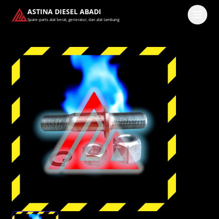
ASTINA DIESEL ABADI
Spare-parts alat berat, generator, dan alat tambang
Masuk
Pilih methode masuk
Lanjutkan dengan Google
Dengan melanjutkan, kamu telah membaca dan setuju
dengan
Ketentuan Layanan
dan
Kebijakan Privasi
kami.