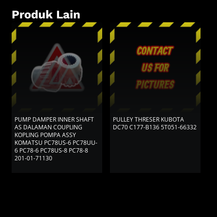
Produk Lain
PUMP DAMPER INNER SHAFT
PULLEY THRESER KUBOTA
P
AS DALAMAN COUPLING
DC70 C177-B136 5T051-66332
D
KOPLING POMPA ASSY
KOMATSU PC78US-6 PC78UU-
6 PC78-6 PC78US-8 PC78-8
201-01-71130