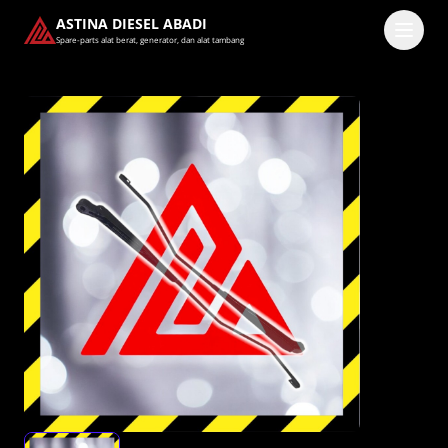
ASTINA DIESEL ABADI
Spare-parts alat berat, generator, dan alat tambang
Masuk
Pilih methode masuk
Lanjutkan dengan Google
Dengan melanjutkan, kamu telah membaca dan setuju
dengan
Ketentuan Layanan
dan
Kebijakan Privasi
kami.