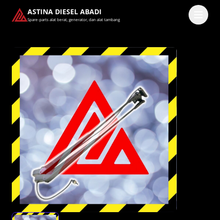
ASTINA DIESEL ABADI
Spare-parts alat berat, generator, dan alat tambang
Masuk
Pilih methode masuk
Lanjutkan dengan Google
Dengan melanjutkan, kamu telah membaca dan setuju
dengan
Ketentuan Layanan
dan
Kebijakan Privasi
kami.