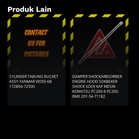
Produk Lain
CYLINDER TABUNG BUCKET
DAMPER SHOCKARBSORBER
D
ASSY YANMAR VIO50-6B
ENGINE HOOD SOKBEKER
K
172B04-72500
SHOCK SOCK KAP MESIN
KOMATSU PC200-8 PC200-
8M0 20Y-54-71182