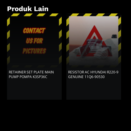
Produk Lain
RETAIINER SET PLATE MAIN
RESISTOR AC HYUNDAI R220-9
R
PUMP POMPA K3SP36C
GENUINE 11Q6-90530
H