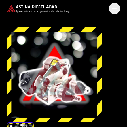
ASTINA DIESEL ABADI
Spare-parts alat berat, generator, dan alat tambang
Masuk
Pilih methode masuk
Lanjutkan dengan Google
Dengan melanjutkan, kamu telah membaca dan setuju
dengan
Ketentuan Layanan
dan
Kebijakan Privasi
kami.