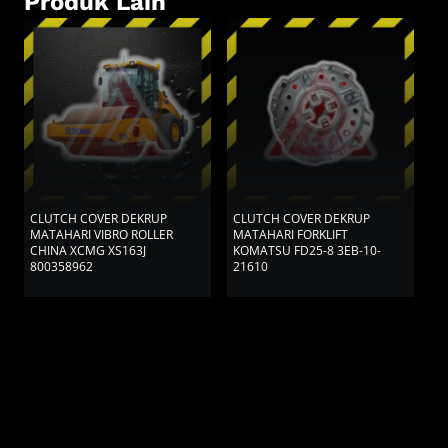
Produk Lain
CLUTCH COVER DEKRUP
CLUTCH COVER DEKRUP
C
MATAHARI VIBRO ROLLER
MATAHARI FORKLIFT
K
CHINA XCMG XS163J
KOMATSU FD25-8 3EB-10-
K
800358962
21610