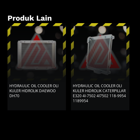
Produk Lain
HYDRAULIC OIL COOLER OLI
HYDRAULIC OIL COOLER OLI
H
KULER HIDROLIK DAEWOO
KULER HIDROLIK CATERPILLAR
K
DH70
E320 4I-7502 4I7502 118-9954
D
1189954