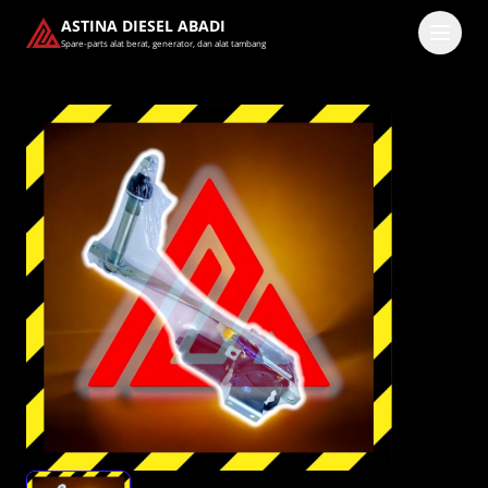
ASTINA DIESEL ABADI
Spare-parts alat berat, generator, dan alat tambang
Masuk
Pilih methode masuk
Lanjutkan dengan Google
Dengan melanjutkan, kamu telah membaca dan setuju
dengan
Ketentuan Layanan
dan
Kebijakan Privasi
kami.