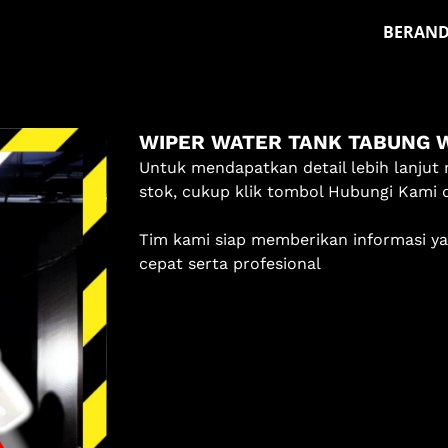
BERAN
Masuk
WIPER WATER TANK TABUNG 
Pilih methode masuk
Untuk mendapatkan detail lebih lanjut 
stok, cukup klik tombol Hubungi Kami 
Lanjutkan dengan Google
Tim kami siap memberikan informasi y
Dengan melanjutkan, kamu telah membaca dan setuju
cepat serta profesional
dengan
Ketentuan Layanan
dan
Kebijakan Privasi
kami.