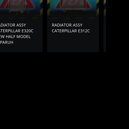
ADIATOR ASSY
RADIATOR ASSY
RADIATOR
TERPILLAR E320C
CATERPILLAR E312C
CATERPILL
EW HALF MODEL
508-6290 
EPARUH