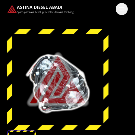
ASTINA DIESEL ABADI
Spare-parts alat berat, generator, dan alat tambang
Masuk
Pilih methode masuk
Lanjutkan dengan Google
Dengan melanjutkan, kamu telah membaca dan setuju
dengan
Ketentuan Layanan
dan
Kebijakan Privasi
kami.