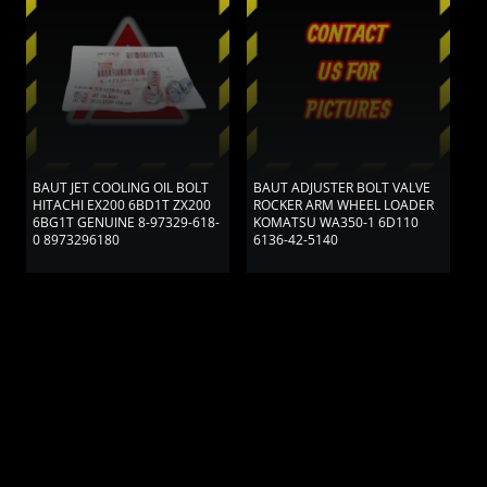
BAUT JET COOLING OIL BOLT
BAUT ADJUSTER BOLT VALVE
B
HITACHI EX200 6BD1T ZX200
ROCKER ARM WHEEL LOADER
H
6BG1T GENUINE 8-97329-618-
KOMATSU WA350-1 6D110
D
0 8973296180
6136-42-5140