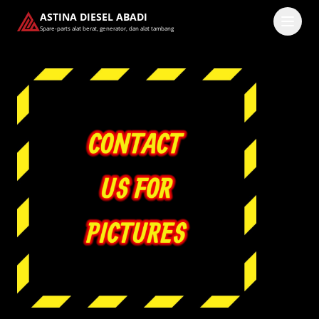
ASTINA DIESEL ABADI
Spare-parts alat berat, generator, dan alat tambang
Masuk
Pilih methode masuk
Lanjutkan dengan Google
Dengan melanjutkan, kamu telah membaca dan setuju
dengan
Ketentuan Layanan
dan
Kebijakan Privasi
kami.