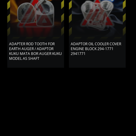
ADAPTER ROD TOOTH FOR
ADAPTOR OIL COOLER COVER
A
EARTH AUGER / ADAPTOR
ENGINE BLOCK 294-1771
B
KUKU MATA BOR AUGER KUKU
2941771
R
MODEL AS SHAFT