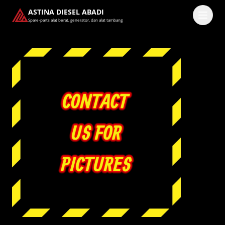
ASTINA DIESEL ABADI
Spare-parts alat berat, generator, dan alat tambang
Masuk
Pilih methode masuk
Lanjutkan dengan Google
Dengan melanjutkan, kamu telah membaca dan setuju
dengan
Ketentuan Layanan
dan
Kebijakan Privasi
kami.