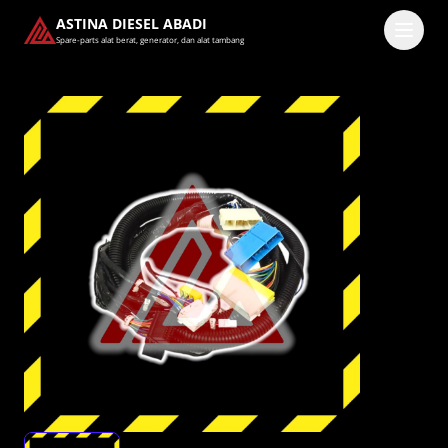
ASTINA DIESEL ABADI
Spare-parts alat berat, generator, dan alat tambang
Masuk
Pilih methode masuk
Lanjutkan dengan Google
Dengan melanjutkan, kamu telah membaca dan setuju
dengan
Ketentuan Layanan
dan
Kebijakan Privasi
kami.