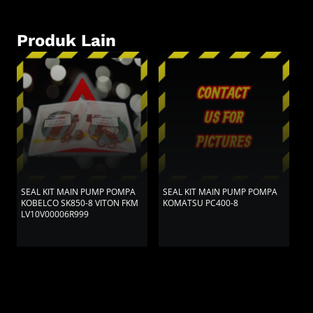
Produk Lain
SEAL KIT MAIN PUMP POMPA
SEAL KIT MAIN PUMP POMPA
S
KOBELCO SK850-8 VITON FKM
KOMATSU PC400-8
K
LV10V00006R999