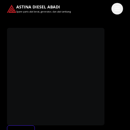
ASTINA DIESEL ABADI
Spare-parts alat berat, generator, dan alat tambang
Masuk
Pilih methode masuk
Lanjutkan dengan Google
Dengan melanjutkan, kamu telah membaca dan setuju
dengan
Ketentuan Layanan
dan
Kebijakan Privasi
kami.