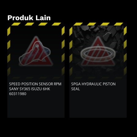
Produk Lain
SPEED POSITION SENSOR RPM
SPGA HYDRAULIC PISTON
S
SANY SY365 ISUZU 6HK
SEAL
V
60311980