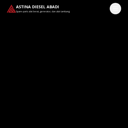
ASTINA DIESEL ABADI
Spare-parts alat berat, generator, dan alat tambang
Masuk
Pilih methode masuk
Lanjutkan dengan Google
Dengan melanjutkan, kamu telah membaca dan setuju
dengan
Ketentuan Layanan
dan
Kebijakan Privasi
kami.