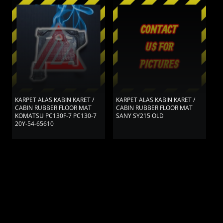
KARPET ALAS KABIN KARET /
KARPET ALAS KABIN KARET /
K
CABIN RUBBER FLOOR MAT
CABIN RUBBER FLOOR MAT
T
KOMATSU PC130F-7 PC130-7
SANY SY215 OLD
K
20Y-54-65610
4