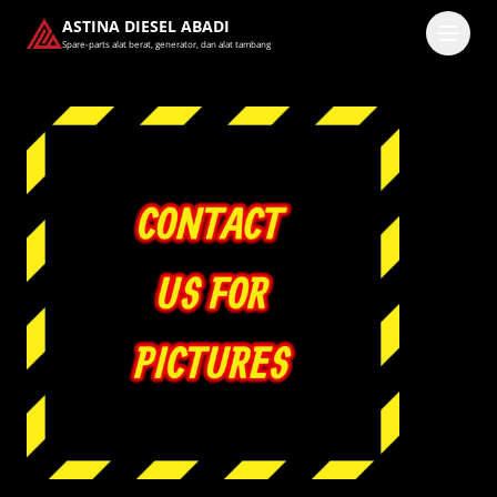
ASTINA DIESEL ABADI
Spare-parts alat berat, generator, dan alat tambang
Masuk
Pilih methode masuk
Lanjutkan dengan Google
Dengan melanjutkan, kamu telah membaca dan setuju
dengan
Ketentuan Layanan
dan
Kebijakan Privasi
kami.