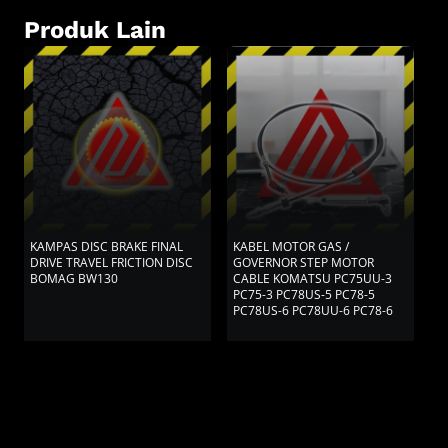
Produk Lain
KAMPAS DISC BRAKE FINAL
KABEL MOTOR GAS /
K
DRIVE TRAVEL FRICTION DISC
GOVERNOR STEP MOTOR
S
BOMAG BW130
CABLE KOMATSU PC75UU-3
PC75-3 PC78US-5 PC78-5
PC78US-6 PC78UU-6 PC78-6