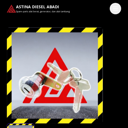
ASTINA DIESEL ABADI
Spare-parts alat berat, generator, dan alat tambang
Masuk
Pilih methode masuk
Lanjutkan dengan Google
Dengan melanjutkan, kamu telah membaca dan setuju
dengan
Ketentuan Layanan
dan
Kebijakan Privasi
kami.