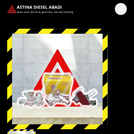
ASTINA DIESEL ABADI
Spare-parts alat berat, generator, dan alat tambang
Masuk
Pilih methode masuk
Lanjutkan dengan Google
Dengan melanjutkan, kamu telah membaca dan setuju
dengan
Ketentuan Layanan
dan
Kebijakan Privasi
kami.