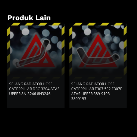
Produk Lain
SELANG RADIATOR HOSE
SELANG RADIATOR HOSE
S
CATERPILLAR D3C 3204 ATAS
CATERPILLAR E307.5E2 E307E
C
UPPER 8N-3246 8N3246
ATAS UPPER 389-9193
M
3899193