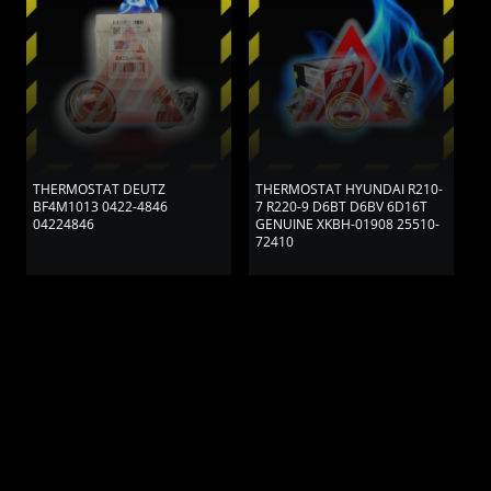
THERMOSTAT DEUTZ
THERMOSTAT HYUNDAI R210-
T
BF4M1013 0422-4846
7 R220-9 D6BT D6BV 6D16T
Z
04224846
GENUINE XKBH-01908 25510-
6
72410
0