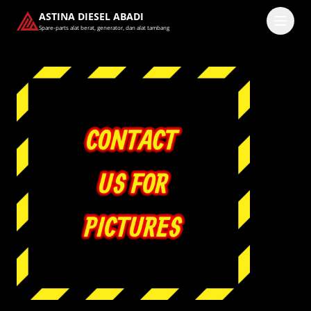
ASTINA DIESEL ABADI
Spare-parts alat berat, generator, dan alat tambang
Masuk
Pilih methode masuk
Lanjutkan dengan Google
Dengan melanjutkan, kamu telah membaca dan setuju
dengan
Ketentuan Layanan
dan
Kebijakan Privasi
kami.