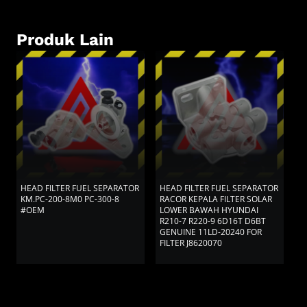
Produk Lain
HEAD FILTER FUEL SEPARATOR
HEAD FILTER FUEL SEPARATOR
H
KM.PC-200-8M0 PC-300-8
RACOR KEPALA FILTER SOLAR
R
#OEM
LOWER BAWAH HYUNDAI
H
R210-7 R220-9 6D16T D6BT
B
GENUINE 11LD-20240 FOR
FILTER J8620070