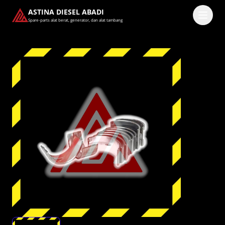
ASTINA DIESEL ABADI
Spare-parts alat berat, generator, dan alat tambang
Masuk
Pilih methode masuk
Lanjutkan dengan Google
Dengan melanjutkan, kamu telah membaca dan setuju
dengan
Ketentuan Layanan
dan
Kebijakan Privasi
kami.