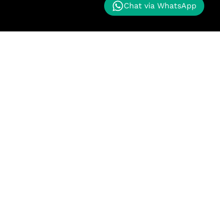
Chat via WhatsApp
nggan kami memberikan proyek masa depan kepada
k maju. Kualitas terbaik untuk pelanggan kami.