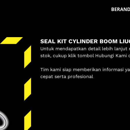
BERAN
Masuk
SEAL KIT CYLINDER BOOM LI
Pilih methode masuk
Untuk mendapatkan detail lebih lanjut 
stok, cukup klik tombol Hubungi Kami 
Lanjutkan dengan Google
Tim kami siap memberikan informasi y
Dengan melanjutkan, kamu telah membaca dan setuju
cepat serta profesional
dengan
Ketentuan Layanan
dan
Kebijakan Privasi
kami.