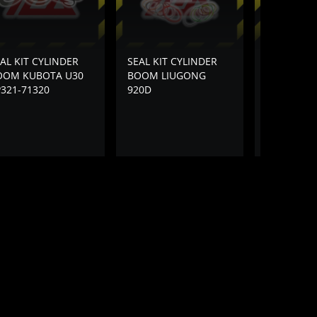
AL KIT CYLINDER
SEAL KIT CYLINDER
SEAL KIT 
OOM KUBOTA U30
BOOM LIUGONG
BOOM KO
321-71320
920D
PC78US-6 
98-36700