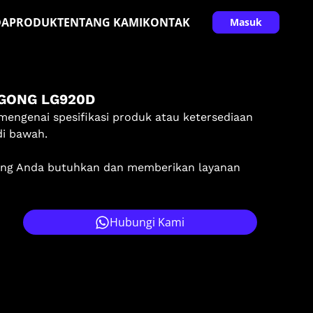
DA
PRODUK
TENTANG KAMI
KONTAK
Masuk
UGONG LG920D
mengenai spesifikasi produk atau ketersediaan
di bawah.
ang Anda butuhkan dan memberikan layanan
Hubungi Kami