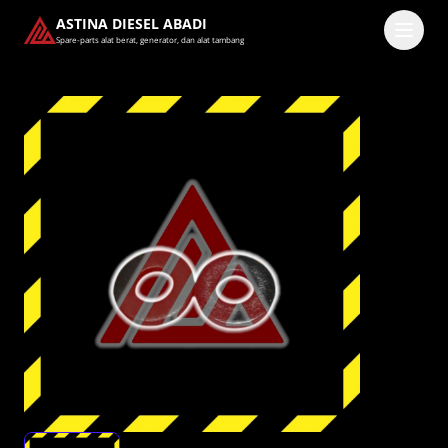
ASTINA DIESEL ABADI
Spare-parts alat berat, generator, dan alat tambang
Masuk
Pilih methode masuk
Lanjutkan dengan Google
Dengan melanjutkan, kamu telah membaca dan setuju
dengan
Ketentuan Layanan
dan
Kebijakan Privasi
kami.