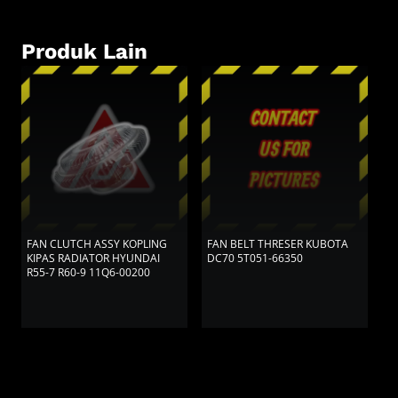
Produk Lain
FAN CLUTCH ASSY KOPLING
FAN BELT THRESER KUBOTA
E
KIPAS RADIATOR HYUNDAI
DC70 5T051-66350
P
R55-7 R60-9 11Q6-00200
P
5